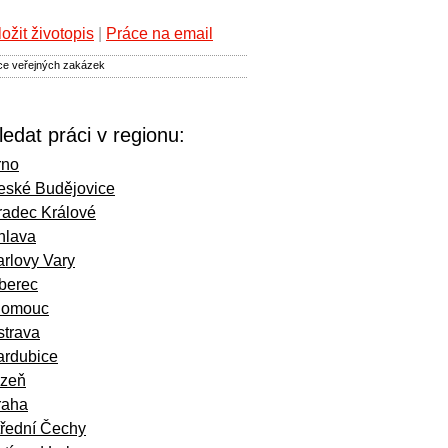
ložit životopis
|
Práce na email
kce veřejných zakázek
ledat práci v regionu:
rno
eské Budějovice
radec Králové
hlava
rlovy Vary
iberec
lomouc
strava
ardubice
lzeň
raha
třední Čechy