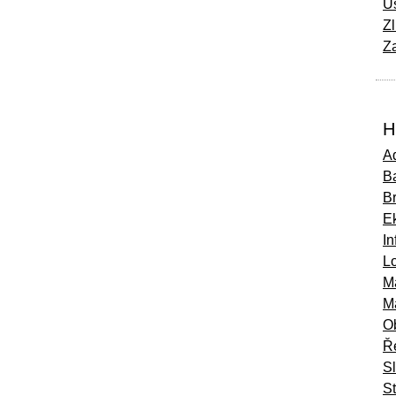
Ú
Zl
Za
H
Ad
Ba
B
E
In
Lo
M
M
O
Ř
S
St