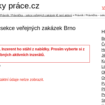
ky práce.cz
V
Právník / Právnička – sekce veřejných zakázek již není aktivní
»
Právník / Právnička – se
– sekce veřejných zakázek Brno
H
B
Č
í. Inzerent ho stáhl z nabídky. Prosím vyberte si z
H
bných aktivních inzerátů.
Ji
Ka
o
L
O
O
ntaktní údaje nelze zobrazit.
P
P
P
S