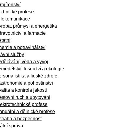
rojírenství
echnické profese
elekomunikace
roba, průmysl a energetika
ravotnictví a farmacie
tatní
emie a potravinářství
ávní služby
dělávání, věda a vývoj
mědělství, lesnictví a ekologie
rsonalistika a lidské zdroje
stronomie a pohostinství
alita a kontrola jakosti
stovní ruch a ubytování
ektrotechnické profese
nuální a dělnické profese
straha a bezpečnost
átní správa