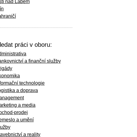
stí nad Labem
ín
hraničí
ledat práci v oboru:
ministrativa
nkovnictví a finanční služby
rigády
konomika
formační technologie
gistika a doprava
anagement
arketing a media
bchod-prodej
emeslo a umění
lužby
avebnictví a reality