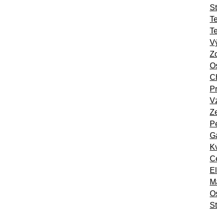
St
T
T
Vý
Zd
Os
Ch
Pr
Vz
Ze
Pe
Ga
Kv
Ce
El
Ma
O
St