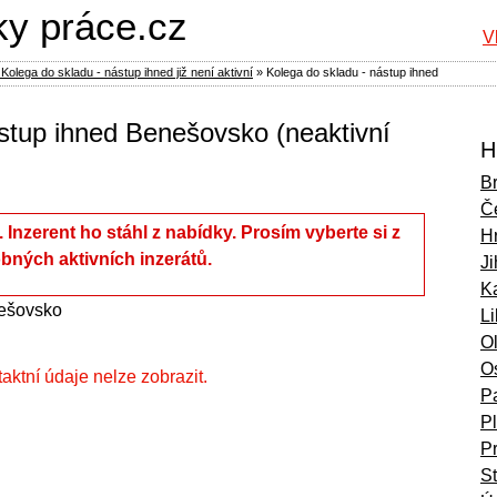
ky práce.cz
V
Kolega do skladu - nástup ihned již není aktivní
»
Kolega do skladu - nástup ihned
stup ihned Benešovsko (neaktivní
H
B
Č
í. Inzerent ho stáhl z nabídky. Prosím vyberte si z
H
bných aktivních inzerátů.
Ji
Ka
ešovsko
L
O
O
ntaktní údaje nelze zobrazit.
P
P
P
S