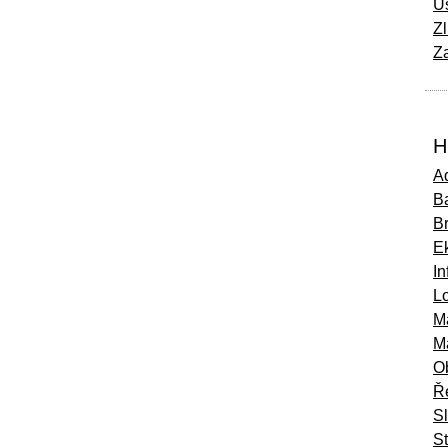
Ú
Zl
Za
H
Ad
Ba
B
E
In
Lo
M
M
O
Ř
S
St