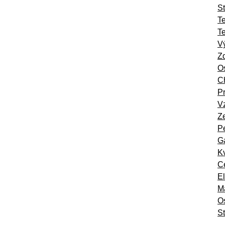
St
T
T
Vý
Zd
Os
Ch
Pr
Vz
Ze
Pe
Ga
Kv
Ce
El
Ma
O
St