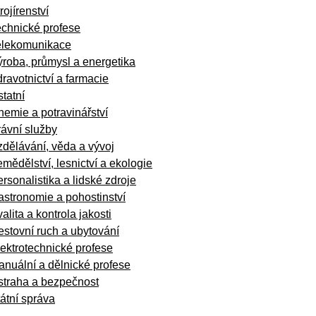
rojírenství
echnické profese
elekomunikace
roba, průmysl a energetika
ravotnictví a farmacie
tatní
emie a potravinářství
ávní služby
dělávání, věda a vývoj
mědělství, lesnictví a ekologie
rsonalistika a lidské zdroje
stronomie a pohostinství
alita a kontrola jakosti
stovní ruch a ubytování
ektrotechnické profese
nuální a dělnické profese
straha a bezpečnost
átní správa