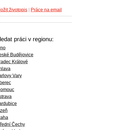
ložit životopis
|
Práce na email
ledat práci v regionu:
rno
eské Budějovice
radec Králové
hlava
rlovy Vary
iberec
lomouc
strava
ardubice
lzeň
raha
třední Čechy