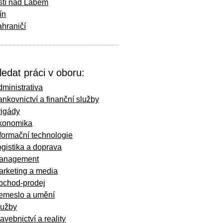
stí nad Labem
ín
hraničí
ledat práci v oboru:
ministrativa
nkovnictví a finanční služby
rigády
konomika
formační technologie
gistika a doprava
anagement
arketing a media
bchod-prodej
emeslo a umění
lužby
avebnictví a reality