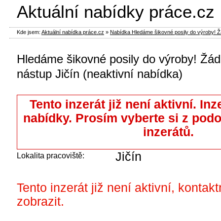
Aktuální nabídky práce.cz
Kde jsem:
Aktuální nabídka práce.cz
»
Nabídka Hledáme šikovné posily do výroby! Žádn
Hledáme šikovné posily do výroby! Žádn
nástup Jičín (neaktivní nabídka)
Tento inzerát již není aktivní. Inz
nabídky. Prosím vyberte si z pod
inzerátů.
Jičín
Lokalita pracoviště:
Tento inzerát již není aktivní, kontak
zobrazit.