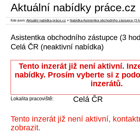
Aktuální nabídky práce.cz
Kde jsem:
Aktuální nabídka práce.cz
»
Nabídka Asistentka obchodního zástupce (3 hod
Asistentka obchodního zástupce (3 hodi
Celá ČR (neaktivní nabídka)
Tento inzerát již není aktivní. Inz
nabídky. Prosím vyberte si z pod
inzerátů.
Celá ČR
Lokalita pracoviště:
Tento inzerát již není aktivní, kontak
zobrazit.