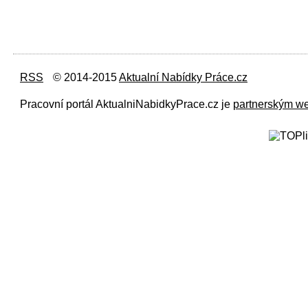
RSS
© 2014-2015
Aktualní Nabídky Práce.cz
Pracovní portál AktualniNabidkyPrace.cz je
partnerským w