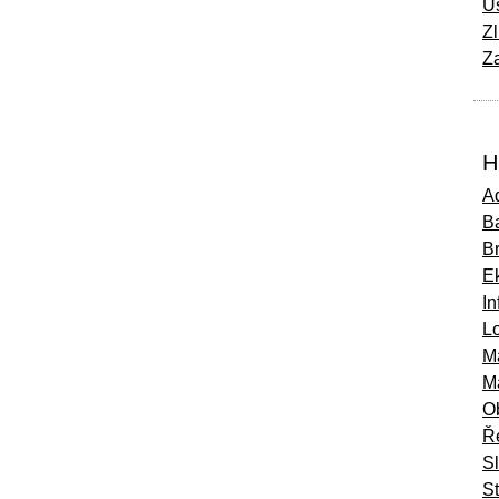
Ú
Zl
Za
H
Ad
Ba
B
E
In
Lo
M
M
O
Ř
S
St