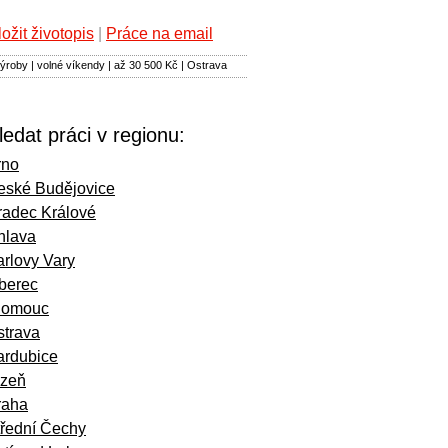
ložit životopis
|
Práce na email
ýroby | volné víkendy | až 30 500 Kč | Ostrava
ledat práci v regionu:
rno
eské Budějovice
radec Králové
hlava
rlovy Vary
iberec
lomouc
strava
ardubice
lzeň
raha
třední Čechy