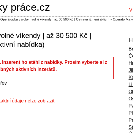
ky práce.cz
V
Operátor/ka výroby | volné víkendy | až 30 500 Kč | Ostrava již není aktivní
»
Operátor/ka v
volné víkendy | až 30 500 Kč |
H
tivní nabídka)
B
Č
í. Inzerent ho stáhl z nabídky. Prosím vyberte si z
H
bných aktivních inzerátů.
Ji
Ka
řov
L
O
O
ntaktní údaje nelze zobrazit.
P
P
P
S