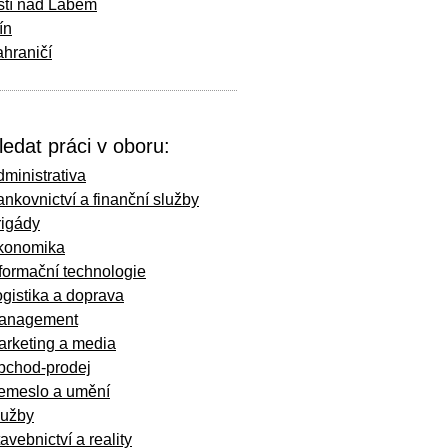
stí nad Labem
ín
hraničí
ledat práci v oboru:
ministrativa
nkovnictví a finanční služby
rigády
konomika
formační technologie
gistika a doprava
anagement
arketing a media
bchod-prodej
emeslo a umění
lužby
avebnictví a reality