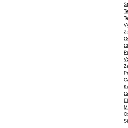
St
T
T
Vý
Zd
Os
Ch
Pr
Vz
Ze
Pe
Ga
Kv
Ce
El
Ma
O
St