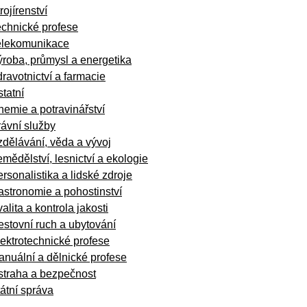
rojírenství
echnické profese
elekomunikace
roba, průmysl a energetika
ravotnictví a farmacie
tatní
emie a potravinářství
ávní služby
dělávání, věda a vývoj
mědělství, lesnictví a ekologie
rsonalistika a lidské zdroje
stronomie a pohostinství
alita a kontrola jakosti
stovní ruch a ubytování
ektrotechnické profese
nuální a dělnické profese
straha a bezpečnost
átní správa