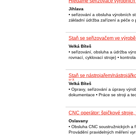
Hledáme seřizovače výrobních s
Jihlava
• seřizování a obsluha výrobních s
základní údržba zařízení a péče o 
Staň se seřizovačem ve výrobě
Velká Bíteš
• seřizování, obsluha a údržba výro
rovnací, cyklovací stroje) • kontrol
Staň se nástrojařem/nástrojář
Kč
Velká Bíteš
• Opravy, seřizování a úpravy výro
dokumentace • Práce se stroji a te
CNC operátor: špičkové stroje
Oslavany
• Obsluha CNC soustružnických a
Provádění pravidelných měření vy