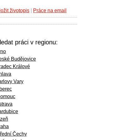
ložit životopis
|
Práce na email
ledat práci v regionu:
rno
eské Budějovice
radec Králové
hlava
rlovy Vary
iberec
lomouc
strava
ardubice
lzeň
raha
třední Čechy