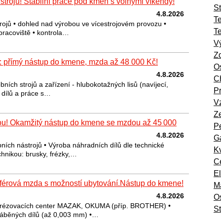
trojů! Stabilní práce pod kmen s volnými víkendy!
St
4.8.2026
T
trojů • dohled nad výrobou ve vícestrojovém provozu •
T
pracoviště • kontrola…
Vý
Zd
: přímý nástup do kmene, mzda až 48 000 Kč!
Os
4.8.2026
Ch
bních strojů a zařízení - hlubokotažných lisů (navíjecí,
Pr
a dílů a práce s…
Vz
Ze
kou! Okamžitý nástup do kmene se mzdou až 45 000
Pe
4.8.2026
Ga
bních nástrojů • Výroba náhradních dílů dle technické
Kv
chnikou: brusky, frézky,…
Ce
El
, férová mzda s možností ubytování.Nástup do kmene!
Ma
4.8.2026
O
 frézovacích center MAZAK, OKUMA (příp. BROTHER) •
St
ráběných dílů (až 0,003 mm) •…