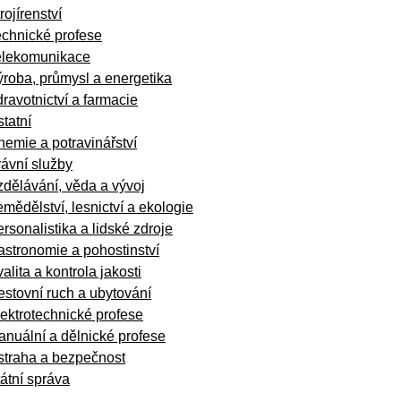
rojírenství
echnické profese
elekomunikace
roba, průmysl a energetika
ravotnictví a farmacie
tatní
emie a potravinářství
ávní služby
dělávání, věda a vývoj
mědělství, lesnictví a ekologie
rsonalistika a lidské zdroje
stronomie a pohostinství
alita a kontrola jakosti
stovní ruch a ubytování
ektrotechnické profese
nuální a dělnické profese
straha a bezpečnost
átní správa