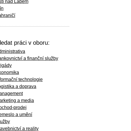
stí nad Labem
ín
hraničí
ledat práci v oboru:
ministrativa
nkovnictví a finanční služby
rigády
konomika
formační technologie
gistika a doprava
anagement
arketing a media
bchod-prodej
emeslo a umění
lužby
avebnictví a reality