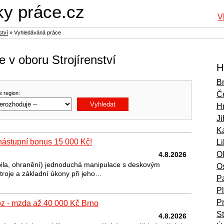
ky práce.cz
V
ství
»
Vyhledáváná práce
 v oboru Strojírenství
H
B
e region:
Č
H
Ji
Ka
nástupní bonus 15 000 Kč!
L
O
4.8.2026
(pila, ohranění) jednoduchá manipulace s deskovým
O
troje a základní úkony při jeho…
P
P
P
oz - mzda až 40 000 Kč Brno
S
4.8.2026