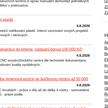
záručních kontrol či oprav manuální demontáž jednotlivých
Ú
 čištění v pískovačce…
Zl
Za
í plastů
4.8.2026
trů vstřikování plastů. Interní vzorování nových projektů.
H
nových i sériových…
Ad
Ba
olupráce do kmene, nástupní bonus 100 000 Kč!
B
4.8.2026
E
 CNC soustružnického centra dle technické dokumentace,
olování kvality vyráběných…
In
Lo
M
oba, kmenová pozice se špičkovou mzdou až 50 000
M
4.8.2026
O
 bruskách - práce s díly až do délky 4 metry - samostatná
jů - práce podle…
Ř
S
St