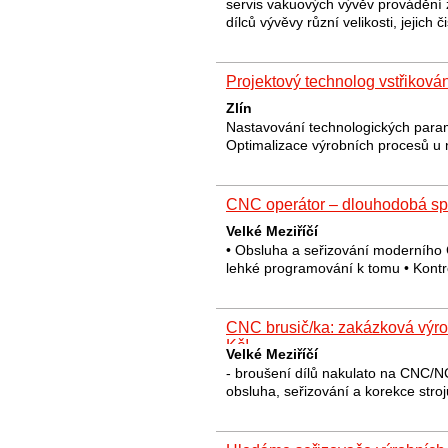
servis vakuových vývěv provádění 
dílců vývěvy různí velikosti, jejich
Projektový technolog vstřikován
Zlín
Nastavování technologických parame
Optimalizace výrobních procesů u 
CNC operátor – dlouhodobá sp
Velké Meziříčí
• Obsluha a seřizování moderního
lehké programování k tomu • Kontr
CNC brusič/ka: zakázková výr
Kč!
Velké Meziříčí
- broušení dílů nakulato na CNC/NC
obsluha, seřizování a korekce stro