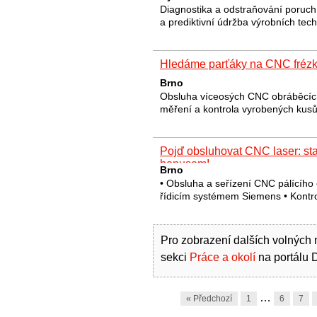
Diagnostika a odstraňování poruch 
a prediktivní údržba výrobních tec
Hledáme parťáky na CNC frézk
Brno
Obsluha víceosých CNC obráběcích c
měření a kontrola vyrobených kus
Pojď obsluhovat CNC laser: st
bonusem!
Brno
• Obsluha a seřízení CNC pálícího 
řídicím systémem Siemens • Kontr
Pro zobrazení dalších volných m
sekci
Práce a okolí
na portálu 
…
« Předchozí
1
6
7