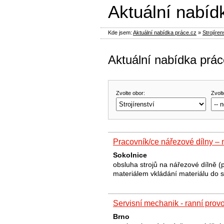
Aktuální nabíd
Kde jsem:
Aktuální nabídka práce.cz
»
Strojíren
Aktuální nabídka práce
Zvolte obor:
Zvolt
Pracovník/ce nářezové dílny – 
Sokolnice
obsluha strojů na nářezové dílně 
materiálem vkládání materiálu do s
Servisní mechanik - ranní prov
Brno