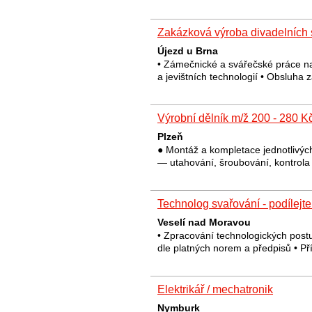
Zakázková výroba divadelních 
Újezd u Brna
• Zámečnické a svářečské práce n
a jevištních technologií • Obsluha
Výrobní dělník m/ž 200 - 280 K
Plzeň
● Montáž a kompletace jednotlivých 
— utahování, šroubování, kontrola
Technolog svařování - podílejte
Veselí nad Moravou
• Zpracování technologických post
dle platných norem a předpisů • P
Elektrikář / mechatronik
Nymburk