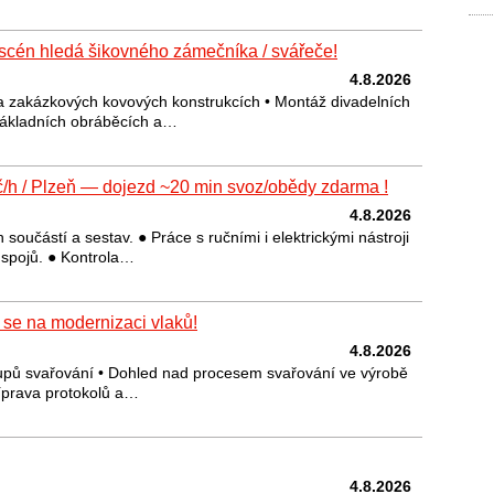
scén hledá šikovného zámečníka / svářeče!
4.8.2026
a zakázkových kovových konstrukcích • Montáž divadelních
 základních obráběcích a…
č/h ️/ Plzeň — dojezd ~20 min svoz/obědy zdarma ️!
4.8.2026
součástí a sestav. ● Práce s ručními i elektrickými nástroji
 spojů. ● Kontrola…
 se na modernizaci vlaků!
4.8.2026
upů svařování • Dohled nad procesem svařování ve výrobě
říprava protokolů a…
4.8.2026