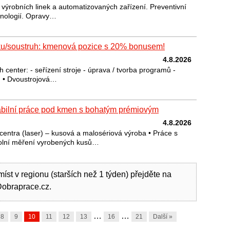
výrobních linek a automatizovaných zařízení. Preventivní
hnologií. Opravy…
u/soustruh: kmenová pozice s 20% bonusem!
4.8.2026
enter: - seřízení stroje - úprava / tvorba programů -
ů • Dvoustrojová…
abilní práce pod kmen s bohatým prémiovým
4.8.2026
centra (laser) – kusová a malosériová výroba • Práce s
olní měření vyrobených kusů…
íst v regionu (starších než 1 týden) přejděte na
Dobraprace.cz.
…
…
8
9
10
11
12
13
16
21
Další »