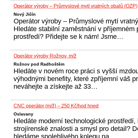
Operátor výroby – Průmyslové mytí vratných obalů (OZP)
Nový Jičín
Operátor výroby – Průmyslové mytí vratn
Hledáte stabilní zaměstnání v příjemném
prostředí? Přidejte se k nám! Jsme…
Operátor výroby Rožnov, m/ž
Rožnov pod Radhoštěm
Hledáte v novém roce práci s vyšší mzdou
výhodnými benefity, které zpříjemní váš p
neváhejte a získejte až 33…
CNC operátor (m/ž) – 250 Kč/hod hned
Oslavany
Hledáte moderní technologické prostředí, 
strojírenské znalosti a smysl pro detail?
hledáme spolehlivého kolegu na…