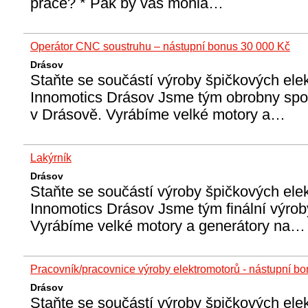
práce? * Pak by vás mohla…
Operátor CNC soustruhu – nástupní bonus 30 000 Kč
Drásov
Staňte se součástí výroby špičkových ele
Innomotics Drásov Jsme tým obrobny spol
v Drásově. Vyrábíme velké motory a…
Lakýrník
Drásov
Staňte se součástí výroby špičkových ele
Innomotics Drásov Jsme tým finální výrob
Vyrábíme velké motory a generátory na…
Pracovník/pracovnice výroby elektromotorů - nástupní b
Drásov
Staňte se součástí výroby špičkových ele