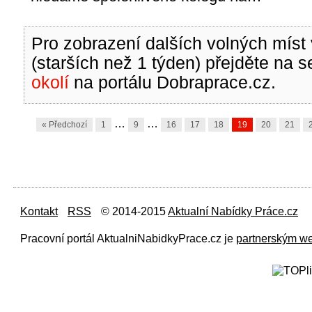
Pro zobrazení dalších volných míst 
(starších než 1 týden) přejděte na 
okolí
na portálu Dobraprace.cz.
…
…
« Předchozí
1
9
16
17
18
19
20
21
Kontakt
RSS
© 2014-2015
Aktualní Nabídky Práce.cz
Pracovní portál AktualniNabidkyPrace.cz je
partnerským w