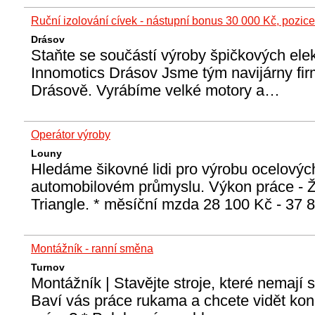
Ruční izolování cívek - nástupní bonus 30 000 Kč, pozic
Drásov
Staňte se součástí výroby špičkových ele
Innomotics Drásov Jsme tým navijárny fir
Drásově. Vyrábíme velké motory a…
Operátor výroby
Louny
Hledáme šikovné lidi pro výrobu ocelovýc
automobilovém průmyslu. Výkon práce - 
Triangle. * měsíční mzda 28 100 Kč - 37
Montážník - ranní směna
Turnov
Montážník | Stavějte stroje, které nemají 
Baví vás práce rukama a chcete vidět kon