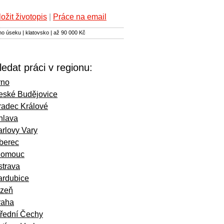
ložit životopis
|
Práce na email
o úseku | klatovsko | až 90 000 Kč
ledat práci v regionu:
rno
eské Budějovice
radec Králové
hlava
rlovy Vary
iberec
lomouc
strava
ardubice
lzeň
raha
třední Čechy