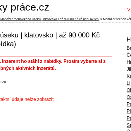
ky práce.cz
V
Manažer technického úseku | klatovsko | až 90 000 Kč již není aktivní
»
Manažer technickéh
seku | klatovsko | až 90 000 Kč
H
bídka)
B
Č
í. Inzerent ho stáhl z nabídky. Prosím vyberte si z
H
bných aktivních inzerátů.
Ji
Ka
ovy
L
O
O
ntaktní údaje nelze zobrazit.
P
P
P
S