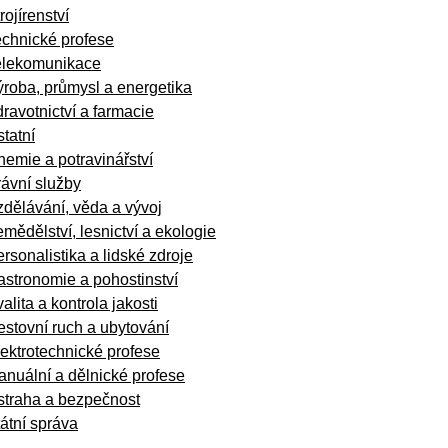
rojírenství
echnické profese
elekomunikace
roba, průmysl a energetika
ravotnictví a farmacie
tatní
emie a potravinářství
ávní služby
dělávání, věda a vývoj
mědělství, lesnictví a ekologie
rsonalistika a lidské zdroje
stronomie a pohostinství
alita a kontrola jakosti
stovní ruch a ubytování
ektrotechnické profese
nuální a dělnické profese
straha a bezpečnost
átní správa