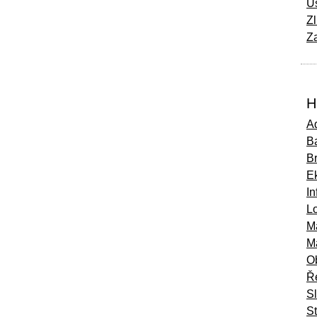
Ú
Zl
Za
H
Ad
Ba
B
E
In
Lo
M
M
O
Ř
S
St