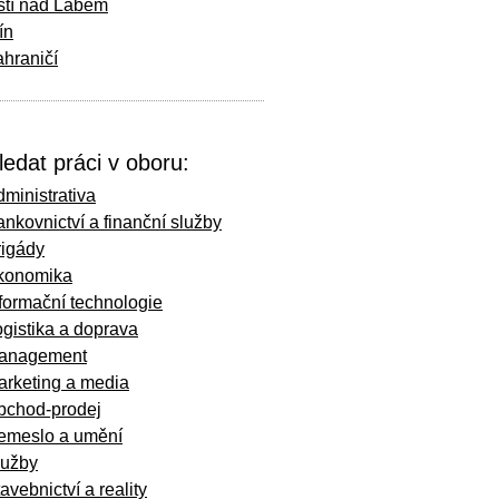
stí nad Labem
ín
hraničí
ledat práci v oboru:
ministrativa
nkovnictví a finanční služby
rigády
konomika
formační technologie
gistika a doprava
anagement
arketing a media
bchod-prodej
emeslo a umění
lužby
avebnictví a reality