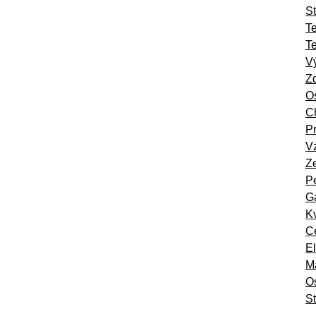
St
T
T
Vý
Zd
Os
Ch
Pr
Vz
Ze
Pe
Ga
Kv
Ce
El
Ma
O
St