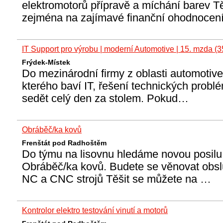
elektromotorů přípravě a míchání barev T
zejména na zajímavé finanční ohodnoce
IT Support pro výrobu | moderní Automotive | 15. mzda (3
Frýdek-Místek
Do mezinárodní firmy z oblasti automotiv
kterého baví IT, řešení technických prob
sedět celý den za stolem. Pokud…
Obráběč/ka kovů
Frenštát pod Radhoštěm
Do týmu na lisovnu hledáme novou posilu 
Obráběč/ka kovů. Budete se věnovat obsl
NC a CNC strojů Těšit se můžete na …
Kontrolor elektro testování vinutí a motorů