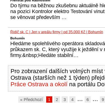
Frenštát pod Radhoštěm
Do týmu na běžnou zkušebnu aktuálně hl
na pozici Kontrolor elektro Testování vinu
se věnovat především …
Řidič sk. C | Jen v areálu firmy | od 35.000 Kč | Bohumín
Bohumín
Hledáme spolehlivého operátora skladová
průkazem sk. C, který využije k ježdění v 
firmy.&nbsp;Hledáte stabilní…
Pro zobrazení dalších volných míst 
Ostrava (starších než 1 týden) přejd
Práce Ostrava a okolí
na portálu Do
…
…
« Předchozí
1
2
3
4
6
9