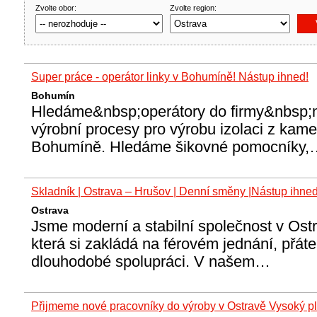
Zvolte obor:
Zvolte region:
Super práce - operátor linky v Bohumíně! Nástup ihned!
Bohumín
Hledáme&nbsp;operátory do firmy&nbsp;
výrobní procesy pro výrobu izolaci z kam
Bohumíně. Hledáme šikovné pomocníky,
Skladník | Ostrava – Hrušov | Denní směny |Nástup ihne
Ostrava
Jsme moderní a stabilní společnost v Ost
která si zakládá na férovém jednání, přát
dlouhodobé spolupráci. V našem…
Přijmeme nové pracovníky do výroby v Ostravě Vysoký pl