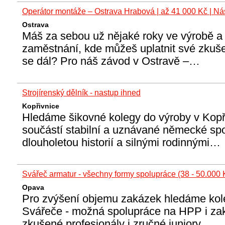
Operátor montáže – Ostrava Hrabová | až 41 000 Kč | Ná
Ostrava
Máš za sebou už nějaké roky ve výrobě a 
zaměstnání, kde můžeš uplatnit své zkuš
se dál? Pro náš závod v Ostravě –…
Strojírenský dělník - nastup ihned
Kopřivnice
Hledáme šikovné kolegy do výroby v Kopři
součástí stabilní a uznávané německé spo
dlouholetou historií a silnými rodinnými…
Svářeč armatur - všechny formy spolupráce (38 - 50.000 
Opava
Pro zvýšení objemu zakázek hledáme kole
Svářeče - možná spolupráce na HPP i za
zkušené profesionály i zručné juniory.…