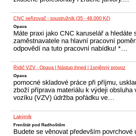
CNC seřizovač - soustružník (35 - 48.000 Kč)
Opava
Máte praxi jako CNC karuselář a hledáte s
zaměstnavatele na hlavní pracovní poměr
odpovědí na tuto pracovní nabídku! *…
Řidič VZV - Opava | Nástup ihned | 1směnný provoz
Opava
pomocné skladové práce při příjmu, uskl
zboží příprava materiálu k výdeji obsluh
vozíku (VZV) údržba pořádku ve…
Lakýrník
Frenštát pod Radhoštěm
Budete se věnovat především povrchové 