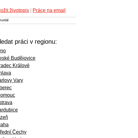
ložit životopis
|
Práce na email
runtál
ledat práci v regionu:
rno
eské Budějovice
radec Králové
hlava
rlovy Vary
iberec
lomouc
strava
ardubice
lzeň
raha
třední Čechy