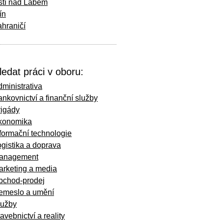
stí nad Labem
ín
hraničí
ledat práci v oboru:
ministrativa
nkovnictví a finanční služby
rigády
konomika
formační technologie
gistika a doprava
anagement
arketing a media
bchod-prodej
emeslo a umění
lužby
avebnictví a reality