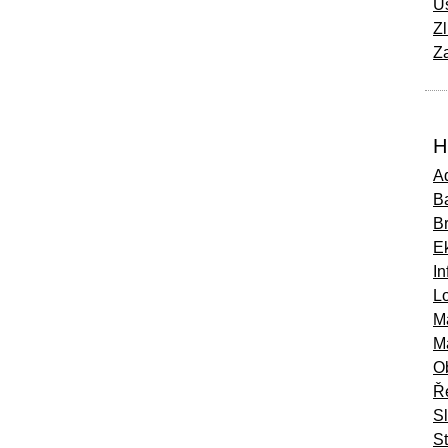
Ú
Zl
Za
H
Ad
Ba
B
E
In
Lo
M
M
O
Ř
S
St