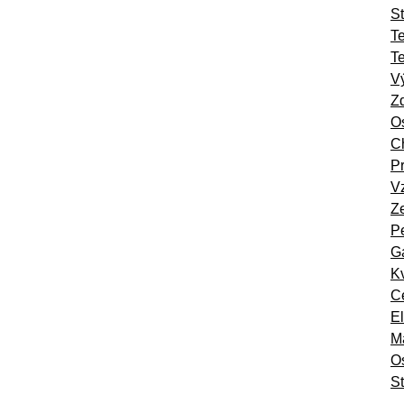
St
T
T
Vý
Zd
Os
Ch
Pr
Vz
Ze
Pe
Ga
Kv
Ce
El
Ma
O
St