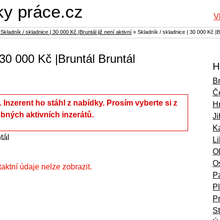
ky práce.cz
V
kladník / skladnice | 30 000 Kč |Bruntál již není aktivní
»
Skladník / skladnice | 30 000 Kč |B
 30 000 Kč |Bruntál Bruntál
H
B
Č
í. Inzerent ho stáhl z nabídky. Prosím vyberte si z
H
bných aktivních inzerátů.
Ji
Ka
tál
L
O
O
ntaktní údaje nelze zobrazit.
P
P
P
S