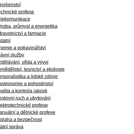
rojírenství
echnické profese
elekomunikace
roba, průmysl a energetika
ravotnictví a farmacie
tatní
emie a potravinářství
ávní služby
dělávání, věda a vývoj
mědělství, lesnictví a ekologie
rsonalistika a lidské zdroje
stronomie a pohostinství
alita a kontrola jakosti
stovní ruch a ubytování
ektrotechnické profese
nuální a dělnické profese
straha a bezpečnost
átní správa