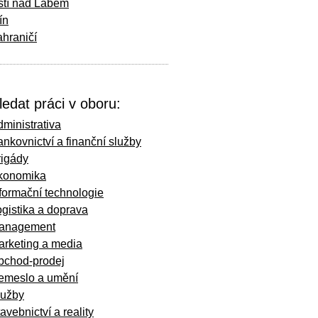
stí nad Labem
ín
hraničí
ledat práci v oboru:
ministrativa
nkovnictví a finanční služby
rigády
konomika
formační technologie
gistika a doprava
anagement
arketing a media
bchod-prodej
emeslo a umění
lužby
avebnictví a reality