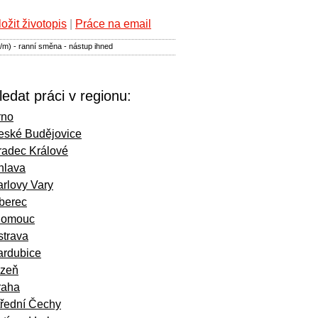
ložit životopis
|
Práce na email
/m) - ranní směna - nástup ihned
ledat práci v regionu:
rno
eské Budějovice
radec Králové
hlava
rlovy Vary
iberec
lomouc
strava
ardubice
lzeň
raha
třední Čechy