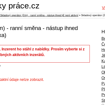
ky práce.cz
V
Skladový operátor (ž/m) - ranní směna - nástup ihned již není aktivní
»
Skladový operátor (ž
m) - ranní směna - nástup ihned
H
ka)
B
Č
í. Inzerent ho stáhl z nabídky. Prosím vyberte si z
H
bných aktivních inzerátů.
Ji
Ka
o
L
O
O
ntaktní údaje nelze zobrazit.
P
P
P
S