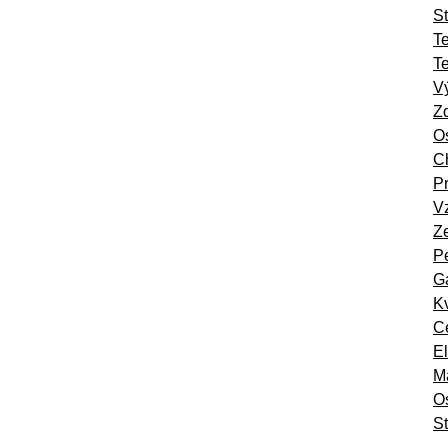
St
T
T
Vý
Zd
Os
Ch
Pr
Vz
Ze
Pe
Ga
Kv
Ce
El
Ma
O
St