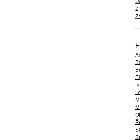
Ú
Zl
Za
H
Ad
Ba
B
E
In
Lo
M
M
O
Ř
S
St