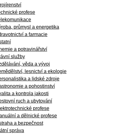
rojírenství
echnické profese
elekomunikace
roba, průmysl a energetika
ravotnictví a farmacie
tatní
emie a potravinářství
ávní služby
dělávání, věda a vývoj
mědělství, lesnictví a ekologie
rsonalistika a lidské zdroje
stronomie a pohostinství
alita a kontrola jakosti
stovní ruch a ubytování
ektrotechnické profese
nuální a dělnické profese
straha a bezpečnost
átní správa