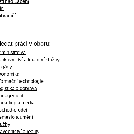
stí nad Labem
ín
hraničí
ledat práci v oboru:
ministrativa
nkovnictví a finanční služby
rigády
konomika
formační technologie
gistika a doprava
anagement
arketing a media
bchod-prodej
emeslo a umění
lužby
avebnictví a reality