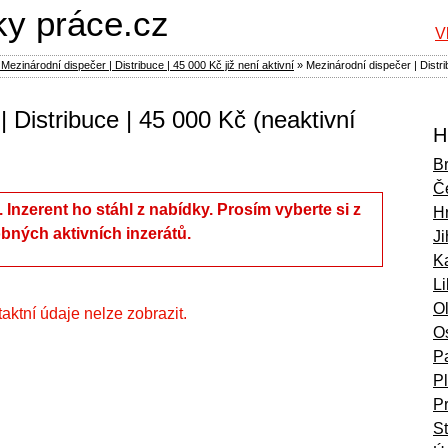
ky práce.cz
V
Mezinárodní dispečer | Distribuce | 45 000 Kč již není aktivní
»
Mezinárodní dispečer | Distr
 Distribuce | 45 000 Kč (neaktivní
H
B
Č
í. Inzerent ho stáhl z nabídky. Prosím vyberte si z
H
bných aktivních inzerátů.
Ji
Ka
L
O
ntaktní údaje nelze zobrazit.
O
P
P
P
S