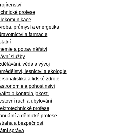
rojírenství
echnické profese
elekomunikace
roba, průmysl a energetika
ravotnictví a farmacie
tatní
emie a potravinářství
ávní služby
dělávání, věda a vývoj
mědělství, lesnictví a ekologie
rsonalistika a lidské zdroje
stronomie a pohostinství
alita a kontrola jakosti
stovní ruch a ubytování
ektrotechnické profese
nuální a dělnické profese
straha a bezpečnost
átní správa