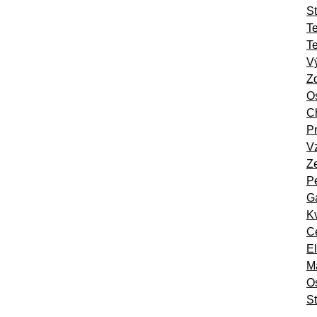
St
T
T
Vý
Zd
Os
Ch
Pr
Vz
Ze
Pe
Ga
Kv
Ce
El
Ma
O
St