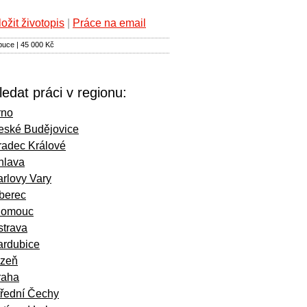
ložit životopis
|
Práce na email
ibuce | 45 000 Kč
ledat práci v regionu:
rno
eské Budějovice
radec Králové
hlava
rlovy Vary
iberec
lomouc
strava
ardubice
lzeň
raha
třední Čechy