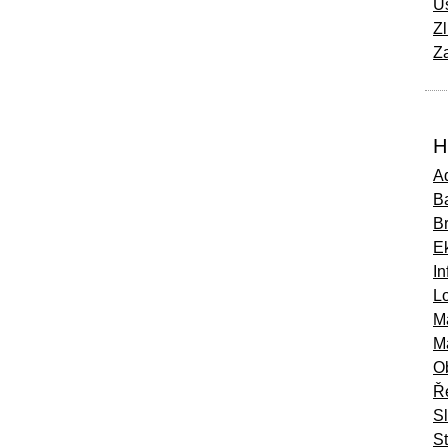
Ú
Zl
Za
H
Ad
Ba
B
E
In
Lo
M
M
O
Ř
S
St