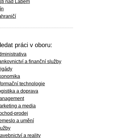
stí nad Labem
ín
hraničí
ledat práci v oboru:
ministrativa
nkovnictví a finanční služby
rigády
konomika
formační technologie
gistika a doprava
anagement
arketing a media
bchod-prodej
emeslo a umění
lužby
avebnictví a reality