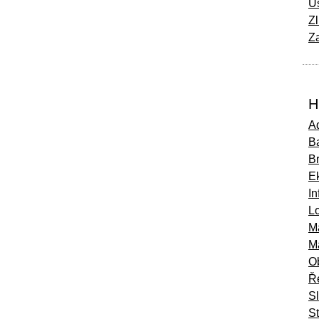
Ú
Zl
Za
H
Ad
Ba
B
E
In
Lo
M
M
O
Ř
S
St