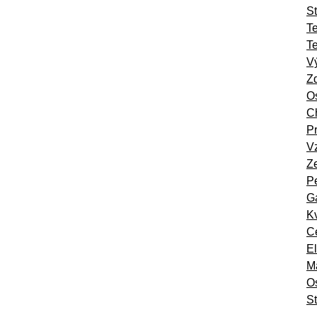
St
T
T
Vý
Zd
Os
Ch
Pr
Vz
Ze
Pe
Ga
Kv
Ce
El
Ma
O
St