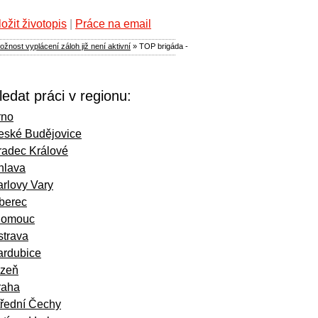
ložit životopis
|
Práce na email
nost vyplácení záloh již není aktivní
»
TOP brigáda -
ledat práci v regionu:
rno
eské Budějovice
radec Králové
hlava
rlovy Vary
iberec
lomouc
strava
ardubice
lzeň
raha
třední Čechy