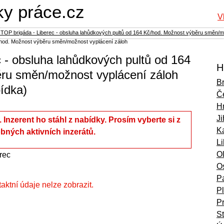
ky práce.cz
V
TOP brigáda - Liberec - obsluha lahůdkových pultů od 164 Kč/hod. Možnost výběru směn/mož
č/hod. Možnost výběru směn/možnost vyplácení záloh
 - obsluha lahůdkových pultů od 164
H
ru směn/možnost vyplácení záloh
B
bídka)
Č
H
Ji
í. Inzerent ho stáhl z nabídky. Prosím vyberte si z
Ka
bných aktivních inzerátů.
L
O
rec
O
P
ntaktní údaje nelze zobrazit.
P
P
S