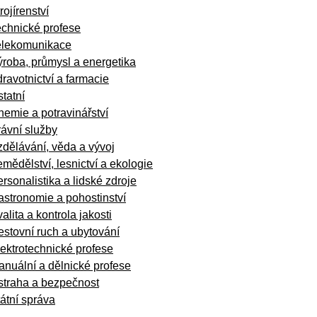
rojírenství
echnické profese
elekomunikace
roba, průmysl a energetika
ravotnictví a farmacie
tatní
emie a potravinářství
ávní služby
dělávání, věda a vývoj
mědělství, lesnictví a ekologie
rsonalistika a lidské zdroje
stronomie a pohostinství
alita a kontrola jakosti
stovní ruch a ubytování
ektrotechnické profese
nuální a dělnické profese
straha a bezpečnost
átní správa