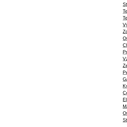
St
T
T
Vý
Zd
Os
Ch
Pr
Vz
Ze
Pe
Ga
Kv
Ce
El
Ma
O
St