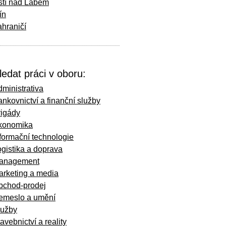
stí nad Labem
ín
hraničí
ledat práci v oboru:
ministrativa
nkovnictví a finanční služby
rigády
konomika
formační technologie
gistika a doprava
anagement
arketing a media
bchod-prodej
emeslo a umění
lužby
avebnictví a reality