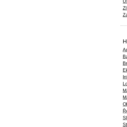
Ú
Zl
Za
H
Ad
Ba
B
E
In
Lo
M
M
O
Ř
S
St