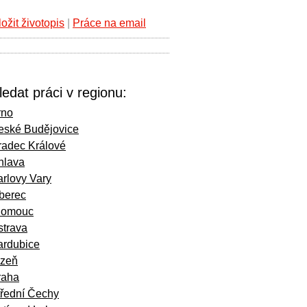
ložit životopis
|
Práce na email
ledat práci v regionu:
rno
eské Budějovice
radec Králové
hlava
rlovy Vary
iberec
lomouc
strava
ardubice
lzeň
raha
třední Čechy