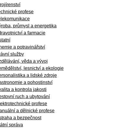
rojírenství
echnické profese
elekomunikace
roba, průmysl a energetika
ravotnictví a farmacie
tatní
emie a potravinářství
ávní služby
dělávání, věda a vývoj
mědělství, lesnictví a ekologie
rsonalistika a lidské zdroje
stronomie a pohostinství
alita a kontrola jakosti
stovní ruch a ubytování
ektrotechnické profese
nuální a dělnické profese
straha a bezpečnost
átní správa