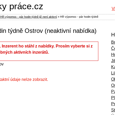
ky práce.cz
V
HR výpomoc - pár hodin týdně již není aktivní
»
HR výpomoc - pár hodin týdně
in týdně Ostrov (neaktivní nabídka)
H
B
í. Inzerent ho stáhl z nabídky. Prosím vyberte si z
Č
bných aktivních inzerátů.
H
Ji
ov
Ka
L
O
ntaktní údaje nelze zobrazit.
O
P
P
P
S