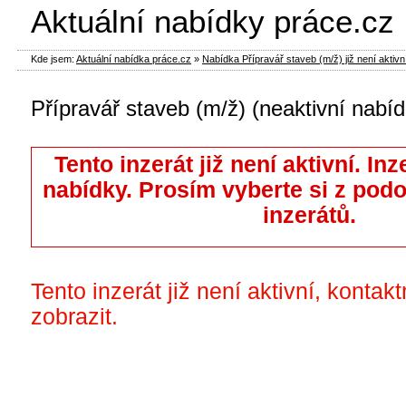
Aktuální nabídky práce.cz
Kde jsem:
Aktuální nabídka práce.cz
»
Nabídka Přípravář staveb (m/ž) již není aktivn
Přípravář staveb (m/ž) (neaktivní nabí
Tento inzerát již není aktivní. Inz
nabídky. Prosím vyberte si z pod
inzerátů.
Tento inzerát již není aktivní, kontak
zobrazit.