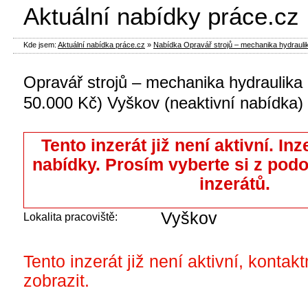
Aktuální nabídky práce.cz
Kde jsem:
Aktuální nabídka práce.cz
»
Nabídka Opravář strojů – mechanika hydraulika 
Opravář strojů – mechanika hydraulika 
50.000 Kč) Vyškov (neaktivní nabídka)
Tento inzerát již není aktivní. Inz
nabídky. Prosím vyberte si z pod
inzerátů.
Vyškov
Lokalita pracoviště:
Tento inzerát již není aktivní, kontak
zobrazit.