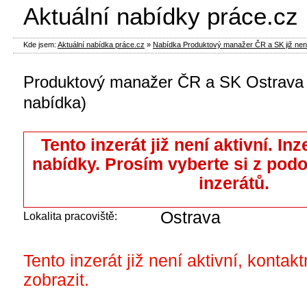
Aktuální nabídky práce.cz
Kde jsem:
Aktuální nabídka práce.cz
»
Nabídka Produktový manažer ČR a SK již není
Produktový manažer ČR a SK Ostrava 
nabídka)
Tento inzerát již není aktivní. Inz
nabídky. Prosím vyberte si z pod
inzerátů.
Ostrava
Lokalita pracoviště:
Tento inzerát již není aktivní, kontak
zobrazit.