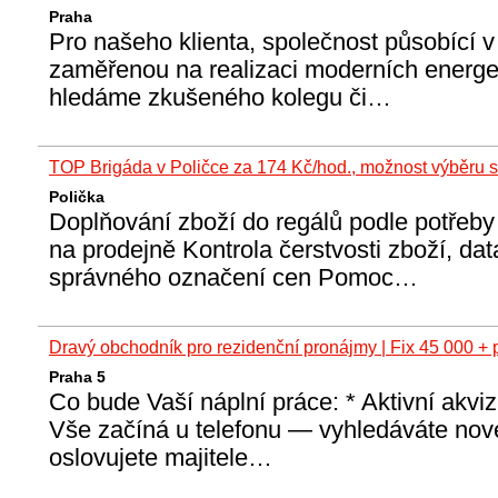
Praha
Pro našeho klienta, společnost působící v 
zaměřenou na realizaci moderních energet
hledáme zkušeného kolegu či…
TOP Brigáda v Poličce za 174 Kč/hod., možnost výběru 
Polička
Doplňování zboží do regálů podle potřeby
na prodejně Kontrola čerstvosti zboží, dat
správného označení cen Pomoc…
Dravý obchodník pro rezidenční pronájmy | Fix 45 000 + 
Praha 5
Co bude Vaší náplní práce: * Aktivní akviz
Vše začíná u telefonu — vyhledáváte nové 
oslovujete majitele…