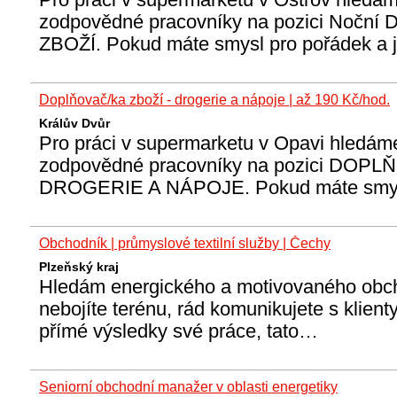
zodpovědné pracovníky na pozici Nočn
ZBOŽÍ. Pokud máte smysl pro pořádek a 
Doplňovač/ka zboží - drogerie a nápoje | až 190 Kč/hod.
Králův Dvůr
Pro práci v supermarketu v Opavi hledáme
zodpovědné pracovníky na pozici DOPL
DROGERIE A NÁPOJE. Pokud máte smy
Obchodník | průmyslové textilní služby | Čechy
Plzeňský kraj
Hledám energického a motivovaného obc
nebojíte terénu, rád komunikujete s klient
přímé výsledky své práce, tato…
Seniorní obchodní manažer v oblasti energetiky