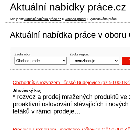
Aktuální nabídky práce.cz
Kde jsem:
Aktuální nabídka práce.cz
»
Obchod-prodej
»
Vyhledáváná práce
Aktuální nabídka práce v oboru
Zvolte obor:
Zvolte region:
Obchodník s rozvozem - české Budějovice (až 50 000 Kč
Jihočeský kraj
* rozvoz a prodej mražených produktů ve
proaktivní oslovování stávajících i novýc
letáků v rámci prodeje…
Prodejce s rozvozem - modletice, jažlovice (až 50 000 K