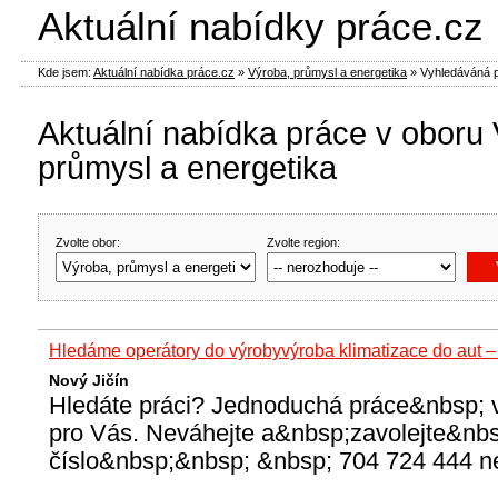
Aktuální nabídky práce.cz
Kde jsem:
Aktuální nabídka práce.cz
»
Výroba, průmysl a energetika
»
Vyhledáváná 
Aktuální nabídka práce v oboru
průmysl a energetika
Zvolte obor:
Zvolte region:
Hledáme operátory do výroby‍️výroba klimatizace do aut 
Nový Jičín
Hledáte práci? Jednoduchá práce&nbsp;‍️ 
pro Vás. Neváhejte a&nbsp;zavolejte&nb
číslo&nbsp;&nbsp; &nbsp; 704 724 444 