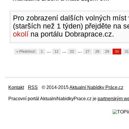
Pro zobrazení dalších volných míst 
(starších než 1 týden) přejděte na 
okolí
na portálu Dobraprace.cz.
…
…
…
« Předchozí
1
12
22
27
28
29
30
31
Kontakt
RSS
© 2014-2015
Aktualní Nabídky Práce.cz
Pracovní portál AktualniNabidkyPrace.cz je
partnerským w