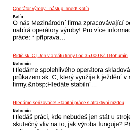
Operátor výroby - nástup ihned! Kolín
Kolín
O nás Mezinárodní firma zpracovávající o
nabírá operátory výroby! Pro více informac
práce: * příprava…
Řidič sk. C | Jen v areálu firmy | od 35.000 Kč | Bohumín
Bohumín
Hledáme spolehlivého operátora skladová
průkazem sk. C, který využije k ježdění v 
firmy.&nbsp;Hledáte stabilní…
Hledáme seřizovače! Stabilní práce s atraktivní mzdou
Bohumín
Hledáš práci, kde nebudeš jen stát u stroj
skutečný vliv na to, jak výroba funguje? P