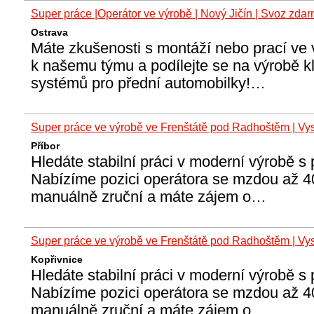
Super práce |Operátor ve výrobě | Nový Jičín | Svoz zda
Ostrava
Máte zkušenosti s montáží nebo prací ve 
k našemu týmu a podílejte se na výrobě k
systémů pro přední automobilky!…
Super práce ve výrobě ve Frenštátě pod Radhoštěm | Vys
Příbor
️Hledáte stabilní práci v moderní výrobě s
️Nabízíme pozici operátora se mzdou až 40
manuálně zruční a máte zájem o…
Super práce ve výrobě ve Frenštátě pod Radhoštěm | Vys
Kopřivnice
️Hledáte stabilní práci v moderní výrobě s
️Nabízíme pozici operátora se mzdou až 40
manuálně zruční a máte zájem o…