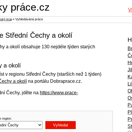
ky práce.cz
V
ský kraj
»
Vyhledáváná práce
e Střední Čechy a okolí
H
hy a okolí obsahuje 130 nejdéle týden starých
B
Č
H
 a okolí
Ji
st v regionu Střední Čechy (starších než 1 týden)
Ka
Čechy a okolí
na portálu Dobraprace.cz.
L
O
dní Čechy, jděte na
https://www.prace-
O
P
P
e region:
P
S