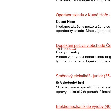
více informací volejte! Náplň práce
Operátor skladu v Kutné Hoře -
Kutná Hora
Hledáme zkušené muže a ženy co um
operátorky skladu. Máte zájem o 
Dopékání pečiva v obchodě Česk
175 Kč/hod
Úvaly u prahy
Hledáš voňavou a nenáročnou brig
týmu a pomáhej s dopékáním čers
Směnový elektrikář - junior (3
Středočeský kraj
* Preventivní a operativní údržba el
opravy elektrických poruch. * Inst
Elektromechanik do výroby (40