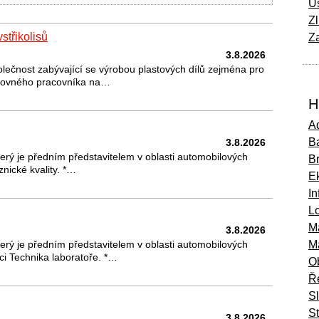
Ú
Zl
vstřikolisů
Za
3.8.2026
olečnost zabývající se výrobou plastových dílů zejména pro
ikovného pracovníka na…
H
Ad
Ba
3.8.2026
erý je předním představitelem v oblasti automobilových
B
nické kvality. *…
E
In
Lo
M
3.8.2026
erý je předním představitelem v oblasti automobilových
M
ci Technika laboratoře. *…
O
Ř
S
St
3.8.2026