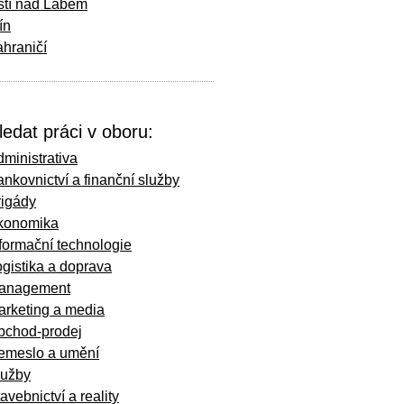
stí nad Labem
ín
hraničí
ledat práci v oboru:
ministrativa
nkovnictví a finanční služby
rigády
konomika
formační technologie
gistika a doprava
anagement
arketing a media
bchod-prodej
emeslo a umění
lužby
avebnictví a reality