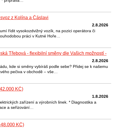
: * příprava…
 svoz z Kolína a Čáslavi
2.8.2026
í řídit vysokozdvižný vozík, na pozici operátora či
dlouhodobou práci v Kutné Hoře…
á Třebová - flexibilní směny dle Vašich možností -
2.8.2026
ádu, kde si směny vybíráš podle sebe? Přidej se k našemu
tvého pečiva v obchodě – vše…
5-42.000 KČ)
1.8.2026
ektrických zařízení a výrobních linek. * Diagnostika a
alace a seřizování…
-48.000 KČ)