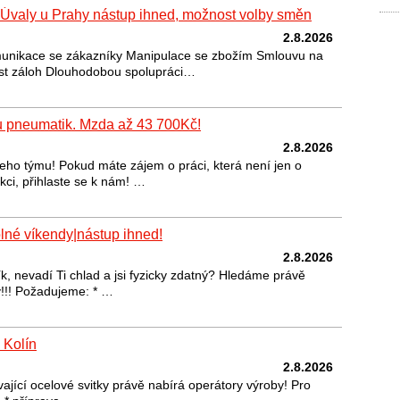
Úvaly u Prahy nástup ihned, možnost volby směn
2.8.2026
munikace se zákazníky Manipulace se zbožím Smlouvu na
t záloh Dlouhodobou spolupráci…
u pneumatik. Mzda až 43 700Kč!
2.8.2026
ho týmu! Pokud máte zájem o práci, která není jen o
kci, přihlaste se k nám! …
lné víkendy|nástup ihned!
2.8.2026
, nevadí Ti chlad a jsi fyzicky zdatný? Hledáme právě
!!! Požadujeme: * …
 Kolín
2.8.2026
jící ocelové svitky právě nabírá operátory výroby! Pro