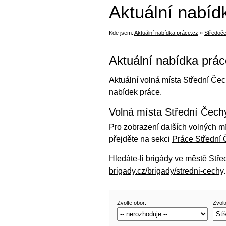
Aktuální nabíd
Kde jsem:
Aktuální nabídka práce.cz
»
Středoče
Aktuální nabídka prác
Aktuální volná místa Střední Čec
nabídek práce.
Volná místa Střední Čechy
Pro zobrazení dalších volných mí
přejděte na sekci
Práce Střední 
Hledáte-li brigády ve městě Stře
brigady.cz/brigady/stredni-cechy
.
Zvolte obor:
Zvolt