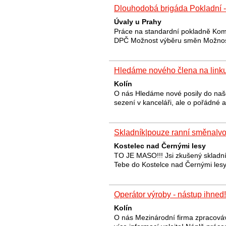
Dlouhodobá brigáda Pokladní -
Úvaly u Prahy
Práce na standardní pokladně Ko
DPČ Možnost výběru směn Možnos
Hledáme nového člena na link
Kolín
O nás Hledáme nové posily do naše
sezení v kanceláři, ale o pořádné a
Skladník|pouze ranní směna|vo
Kostelec nad Černými lesy
TO JE MASO!!! Jsi zkušený skladník
Tebe do Kostelce nad Černými lesy
Operátor výroby - nástup ihned!
Kolín
O nás Mezinárodní firma zpracováva