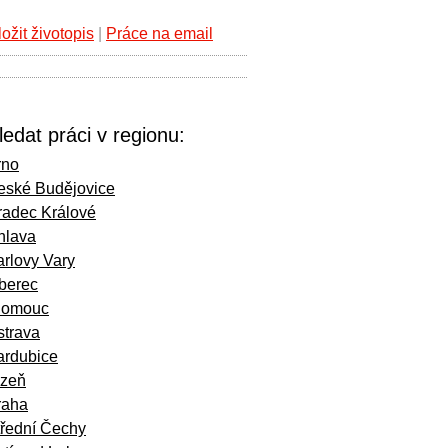
ložit životopis
|
Práce na email
ledat práci v regionu:
rno
eské Budějovice
radec Králové
hlava
rlovy Vary
iberec
lomouc
strava
ardubice
lzeň
raha
třední Čechy