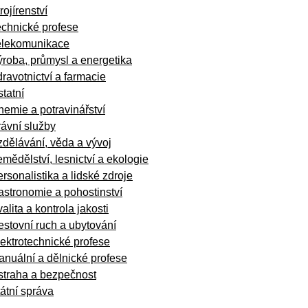
rojírenství
echnické profese
elekomunikace
roba, průmysl a energetika
ravotnictví a farmacie
tatní
emie a potravinářství
ávní služby
dělávání, věda a vývoj
mědělství, lesnictví a ekologie
rsonalistika a lidské zdroje
stronomie a pohostinství
alita a kontrola jakosti
stovní ruch a ubytování
ektrotechnické profese
nuální a dělnické profese
straha a bezpečnost
átní správa