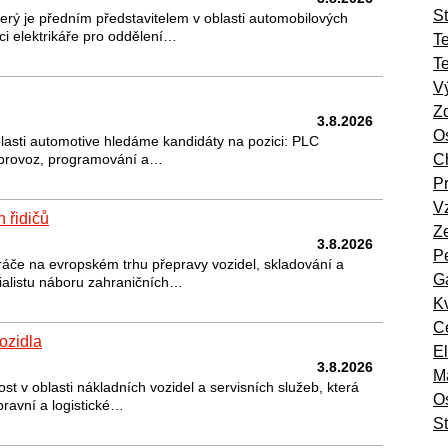
St
erý je předním představitelem v oblasti automobilových
ci elektrikáře pro oddělení…
T
T
Vý
Zd
3.8.2026
Os
blasti automotive hledáme kandidáty na pozici: PLC
ní provoz, programování a…
Ch
Pr
Vz
 řidičů
Ze
3.8.2026
Pe
áče na evropském trhu přepravy vozidel, skladování a
Ga
ialistu náboru zahraničních…
Kv
Ce
vozidla
El
3.8.2026
Ma
st v oblasti nákladních vozidel a servisních služeb, která
O
ravní a logistické…
St